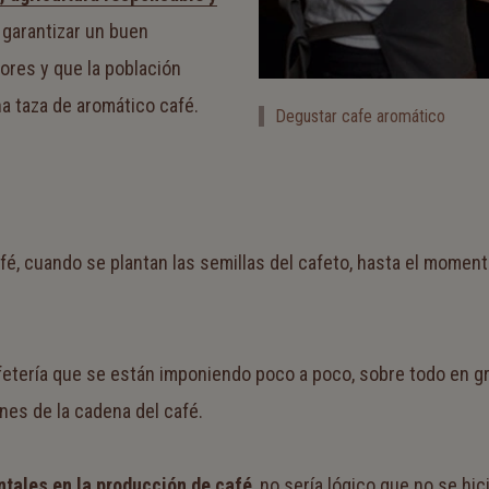
 garantizar un buen
tores y que la población
a taza de aromático café.
Degustar cafe aromático
fé, cuando se plantan las semillas del cafeto, hasta el moment
fetería que se están imponiendo poco a poco, sobre todo en g
nes de la cadena del café.
tales en la producción de café
, no sería lógico que no se hi