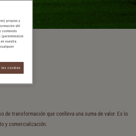
res) propias y
formación útil
 y contenido
s (permitiéndole
 en nuestra
 cualquier
 las cookies
so de transformación que conlleva una suma de valor. Es lo
o y comercialización.