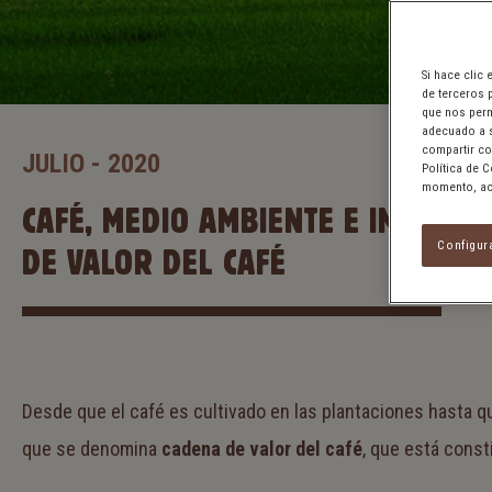
Si hace clic
de terceros 
que nos perm
adecuado a s
compartir co
JULIO - 2020
Política de 
momento, acc
CAFÉ, MEDIO AMBIENTE E IMPACTO
Configur
DE VALOR DEL CAFÉ
Desde que el café es cultivado en las plantaciones hasta q
que se denomina
cadena de valor del café
, que está cons