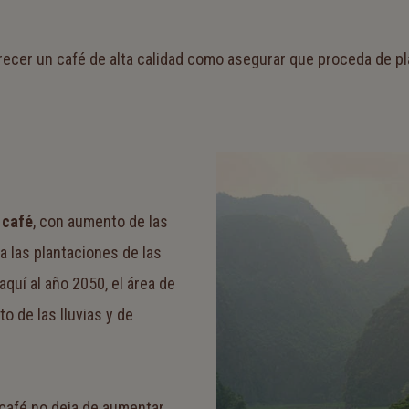
recer un café de alta calidad como asegurar que proceda de p
 café
, con aumento de las
a las plantaciones de las
quí al año 2050, el área de
o de las lluvias y de
 café no deja de aumentar