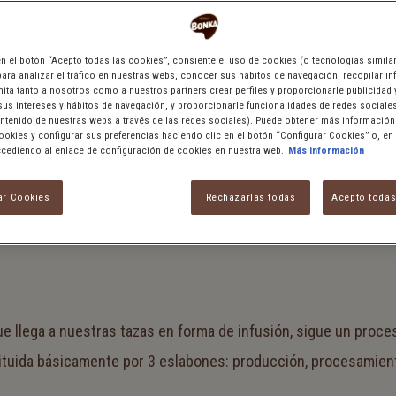
 en el botón “Acepto todas las cookies”, consiente el uso de cookies (o tecnologías simila
para analizar el tráfico en nuestras webs, conocer sus hábitos de navegación, recopilar in
ita tanto a nosotros como a nuestros partners crear perfiles y proporcionarle publicidad
us intereses y hábitos de navegación, y proporcionarle funcionalidades de redes sociale
ntenido de nuestras webs a través de las redes sociales). Puede obtener más información
Cookies y configurar sus preferencias haciendo clic en el botón “Configurar Cookies” o, en
ediendo al enlace de configuración de cookies en nuestra web.
Más información
 ECONÓMICO: LA CADENA
ar Cookies
Rechazarlas todas
Acepto todas
ue llega a nuestras tazas en forma de infusión, sigue un proce
tituida básicamente por 3 eslabones: producción, procesamient