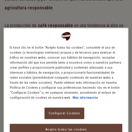
agricultura responsable
.
La producción de
café responsable
es una tendencia al alza ya
que aporta beneficios tanto para el medio ambiente y el
ecosistema local como para las comunidades cafetaleras que lo
Si hace clic en el botón “Acepto todas las cookies”, consiente el uso de
producen. Se trata de la mejor alternativa para garantizar el futuro
cookies (o tecnologías similares) propias y de terceros para analizar el
tráfico en nuestras webs, conocer sus hábitos de navegación, recopilar
del cultivo del café. Por eso, en Bonka apostamos decididamente
información útil que nos permita tanto a nosotros como a nuestros partners
crear perfiles y proporcionarle publicidad y contenido adecuado a sus
por el fomento de la
agricultura responsable
en el café. Hoy te
intereses y hábitos de navegación, y proporcionarle funcionalidades de
redes sociales (permitiéndole compartir contenido de nuestras webs a
contamos por qué tú también deberías apostar por el
café
través de las redes sociales). Puede obtener más información en nuestra
sustentable
o responsable.
Política de Cookies y configurar sus preferencias haciendo clic en el botón
“Configurar Cookies” o, en cualquier momento, accediendo al enlace de
configuración de cookies en nuestra web.
Más información
AGRICULTURA RESPONSABLE: UN SISTEMA
Configurar Cookies
CON BENEFICIOS PARA TODOS
Acepto todas las cookies