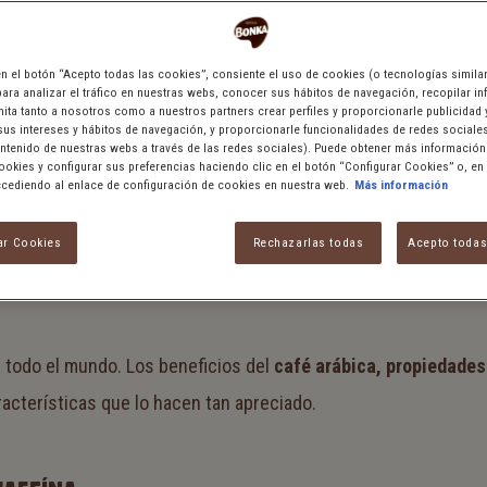
 en el botón “Acepto todas las cookies”, consiente el uso de cookies (o tecnologías simila
para analizar el tráfico en nuestras webs, conocer sus hábitos de navegación, recopilar in
ita tanto a nosotros como a nuestros partners crear perfiles y proporcionarle publicidad
us intereses y hábitos de navegación, y proporcionarle funcionalidades de redes sociale
ntenido de nuestras webs a través de las redes sociales). Puede obtener más información
Cookies y configurar sus preferencias haciendo clic en el botón “Configurar Cookies” o, en
ediendo al enlace de configuración de cookies en nuestra web.
Más información
NEFICIOS
ar Cookies
Rechazarlas todas
Acepto todas
n todo el mundo. Los beneficios del
café arábica, propiedades
acterísticas que lo hacen tan apreciado.