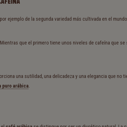
CAFEÍNA
a por ejemplo de la segunda variedad más cultivada en el mundo,
 Mientras que el primero tiene unos niveles de cafeína que se s
orciona una sutilidad, una delicadeza y una elegancia que no 
 puro arábica
.
, el
café arábica
se distingue por ser un diurético natural. La c