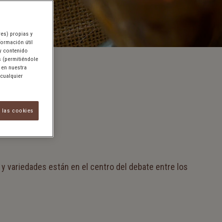
res) propias y
formación útil
 y contenido
s (permitiéndole
 en nuestra
 cualquier
 las cookies
y variedades están en el centro del debate entre los