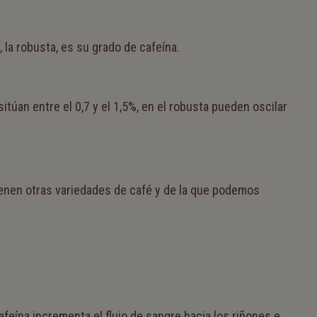
 la robusta, es su grado de cafeína.
itúan entre el 0,7 y el 1,5%, en el robusta pueden oscilar
tienen otras variedades de café y de la que podemos
afeína incrementa el flujo de sangre hacia los riñones e