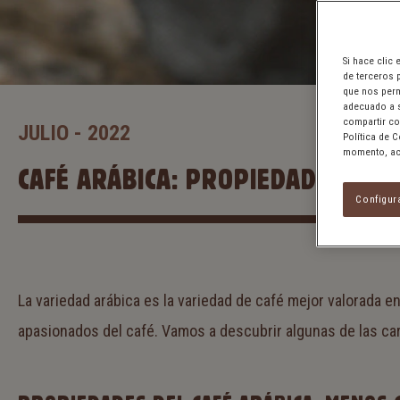
Si hace clic
de terceros 
que nos perm
adecuado a s
compartir co
JULIO - 2022
Política de 
momento, acc
CAFÉ ARÁBICA: PROPIEDADES Y BE
Configur
La variedad arábica es la variedad de café mejor valorada e
apasionados del café. Vamos a descubrir algunas de las car