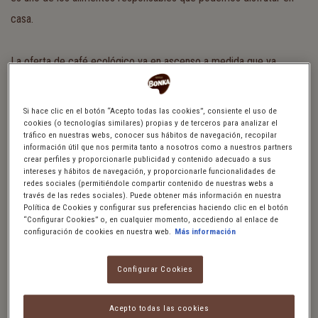
casa.
La oferta de café ecológico va en ascenso a medida que va
arraigando una conciencia medioambiental y crece el interés por
una alimentación saludable. La gama de productos ecológicos va
Si hace clic en el botón “Acepto todas las cookies”, consiente el uso de
cookies (o tecnologías similares) propias y de terceros para analizar el
desde el mejor café en grano hasta el café soluble ecológico. En
tráfico en nuestras webs, conocer sus hábitos de navegación, recopilar
Bonka, todos nuestros cafés son de cultivo responsable y
información útil que nos permita tanto a nosotros como a nuestros partners
crear perfiles y proporcionarle publicidad y contenido adecuado a sus
contamos con un café Bonka ecológico. Por eso hoy te
intereses y hábitos de navegación, y proporcionarle funcionalidades de
redes sociales (permitiéndole compartir contenido de nuestras webs a
presentamos nuestro manual para conocer lo mejor del café
través de las redes sociales). Puede obtener más información en nuestra
Política de Cookies y configurar sus preferencias haciendo clic en el botón
ecológico.
“Configurar Cookies” o, en cualquier momento, accediendo al enlace de
configuración de cookies en nuestra web.
Más información
QUÉ ES EL CAFÉ ECOLÓGICO
Configurar Cookies
Acepto todas las cookies
El café ecológico es un tipo de café de cultivo responsable en el