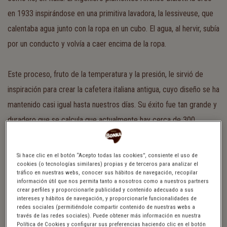
en 1933 inspirándose en una primitiva lavadora, la lessiveuse, que
calentaba agua junto con la ropa en un cubo. El agua, al hervir, subía
por un conducto y volvía a caer encima de la ropa.
Este proceso, fruto de la temperatura y la presión, le sirvió de
inspiración para crear la cafetera italiana antigua, cuyo diseño se ha
mantenido casi igual hasta nuestros días. Su éxito fue tan grande y
duradero que se calcula que actualmente hay cerca de 300
millones de unidades en todo el mundo.
Si hace clic en el botón “Acepto todas las cookies”, consiente el uso de
cookies (o tecnologías similares) propias y de terceros para analizar el
La cafetera italiana o cafetera moka produce un café de calidad,
tráfico en nuestras webs, conocer sus hábitos de navegación, recopilar
intenso y con cuerpo en pocos minutos. Es la forma casera de
información útil que nos permita tanto a nosotros como a nuestros partners
crear perfiles y proporcionarle publicidad y contenido adecuado a sus
conseguir un café expreso a baja presión, mucho más parecido al
intereses y hábitos de navegación, y proporcionarle funcionalidades de
redes sociales (permitiéndole compartir contenido de nuestras webs a
de los bares que el café de goteo. Sea en una cafetera italiana
través de las redes sociales). Puede obtener más información en nuestra
Política de Cookies y configurar sus preferencias haciendo clic en el botón
grande o pequeña (las hay en diferentes tamaños , desde 1 a…. ¡24