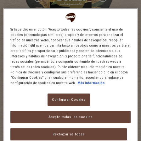
Si hace clic en el botón “Acepto todas las cookies”, consiente el uso de
cookies (o tecnologías similares) propias y de terceros para analizar el
tráfico en nuestras webs, conocer sus hábitos de navegación, recopilar
Nota de cata
información útil que nos permita tanto a nosotros como a nuestros partners
crear perfiles y proporcionarle publicidad y contenido adecuado a sus
Un café equilibrado de intenso aroma con notas afrutadas y
intereses y hábitos de navegación, y proporcionarle funcionalidades de
redes sociales (permitiéndole compartir contenido de nuestras webs a
matices de cacao que aportan un toque dulce y refrescante en el
través de las redes sociales). Puede obtener más información en nuestra
paladar.
Política de Cookies y configurar sus preferencias haciendo clic en el botón
“Configurar Cookies” o, en cualquier momento, accediendo al enlace de
configuración de cookies en nuestra web.
Más información
Configurar Cookies
Acepto todas las cookies
Rechazarlas todas