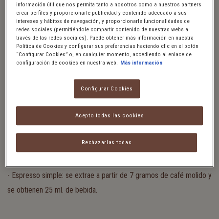
información útil que nos permita tanto a nosotros como a nuestros partners
crear perfiles y proporcionarle publicidad y contenido adecuado a sus
intereses y hábitos de navegación, y proporcionarle funcionalidades de
TIPOS DE CAFÉ ESPRESSO
redes sociales (permitiéndole compartir contenido de nuestras webs a
través de las redes sociales). Puede obtener más información en nuestra
Política de Cookies y configurar sus preferencias haciendo clic en el botón
Podemos diferenciar entre diferentes
tipos de café espresso
,
“Configurar Cookies” o, en cualquier momento, accediendo al enlace de
configuración de cookies en nuestra web.
Más información
según cuál sea la concentración de café que utilicemos en su
preparación:
Configurar Cookies
Acepto todas las cookies
- Espresso simple: se extrae a partir de 7 gramos de café molido y
se obtienen 25 ml. de bebida.
Rechazarlas todas
- Espresso simple: se extrae a partir de 7 gramos de café molido y
se obtienen 25 ml. de bebida.