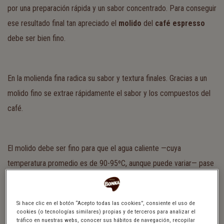
por una preparación rápida y un sabor concentrado. Para conseguir
ese resultado final tan apreciado el
molido
del
café espresso
debe ser bien fino.
En la molienda fina radica su sabor y textura finales. Gracias a un
molido fino se extrae rápidamente el sabor y los compuestos del
café.
El molido debe ser fino para que el agua caliente —cuya
temperatura promedio es de 90-95ºC, aunque puede variar— pase
a presión y extraiga los olores y sabores del grano. Si el molido es
muy grueso, el resultado final será una bebida aguada y con poco
Si hace clic en el botón “Acepto todas las cookies”, consiente el uso de
sabor.
cookies (o tecnologías similares) propias y de terceros para analizar el
tráfico en nuestras webs, conocer sus hábitos de navegación, recopilar