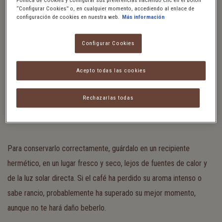
Política de Cookies y configurar sus preferencias haciendo clic en el botón
“Configurar Cookies” o, en cualquier momento, accediendo al enlace de
configuración de cookies en nuestra web.
Más información
Café en grano:
se conserva mejor, hasta 6–9 meses después
de su fecha preferente de consumo.
Configurar Cookies
Café molido:
mantiene su aroma durante 2–3 meses una vez
Acepto todas las cookies
abierto.
Cápsulas o monodosis:
selladas herméticamente, pueden
Rechazarlas todas
durar más de un año.
Para conservarlo correctamente, guárdalo en un recipiente
hermético, en un lugar fresco y seco, lejos de fuentes de calor y
de la luz solar directa. Si el café ha perdido su aroma intenso o
sabe rancio, probablemente ha superado su mejor momento,
aunque no te hará daño beberlo.