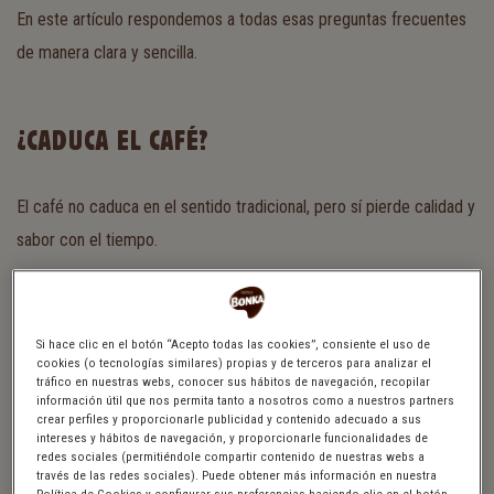
En este artículo respondemos a todas esas preguntas frecuentes
de manera clara y sencilla.
¿CADUCA EL CAFÉ?
El café no caduca en el sentido tradicional, pero sí pierde calidad y
sabor con el tiempo.
Los granos o el café molido no suelen “estropearse” de forma que
Si hace clic en el botón “Acepto todas las cookies”, consiente el uso de
sean peligrosos para la salud, ya que su bajo contenido en agua
cookies (o tecnologías similares) propias y de terceros para analizar el
tráfico en nuestras webs, conocer sus hábitos de navegación, recopilar
impide que crezcan bacterias fácilmente. Sin embargo, los aromas
información útil que nos permita tanto a nosotros como a nuestros partners
crear perfiles y proporcionarle publicidad y contenido adecuado a sus
y aceites naturales se degradan si el café se expone al aire, la
intereses y hábitos de navegación, y proporcionarle funcionalidades de
redes sociales (permitiéndole compartir contenido de nuestras webs a
humedad o la luz.
través de las redes sociales). Puede obtener más información en nuestra